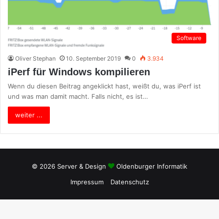
Software
Oliver Stephan
10. September 2019
0
3.934
iPerf für Windows kompilieren
Wenn du diesen Beitrag angeklickt hast, weißt du, was iPerf ist
und was man damit macht. Falls nicht, es ist…
weiter ...
© 2026 Server & Design
Oldenburger Informatik
Impressum
Datenschutz