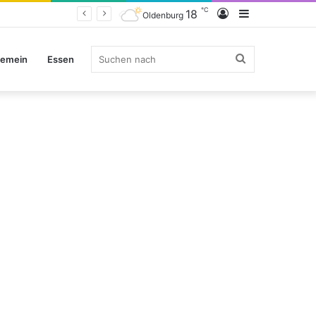
℃
Anmelden
Sidebar
18
Oldenburg
Suchen
gemein
Essen
nach