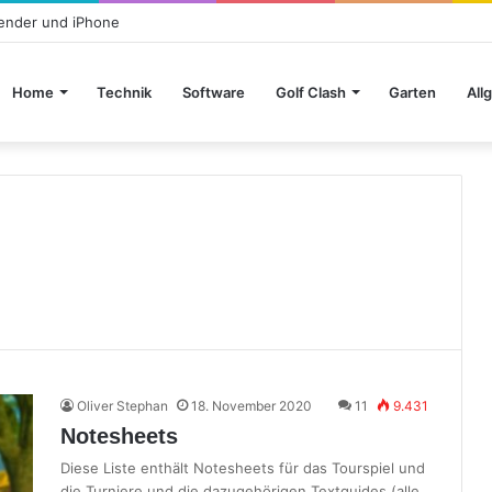
lender und iPhone
Home
Technik
Software
Golf Clash
Garten
All
Oliver Stephan
18. November 2020
11
9.431
Notesheets
Diese Liste enthält Notesheets für das Tourspiel und
die Turniere und die dazugehörigen Textguides (alle