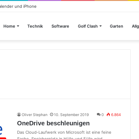
alender und iPhone
Home
Technik
Software
Golf Clash
Garten
All
Oliver Stephan
10. September 2019
0
6.864
OneDrive beschleunigen
Das Cloud-Laufwerk von Microsoft ist eine feine
Sache. Speicherplatz in Hülle und Fülle wird