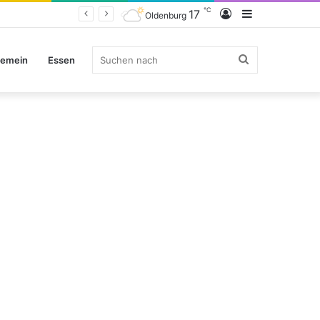
℃
Anmelden
Sidebar
17
Oldenburg
Suchen
gemein
Essen
nach