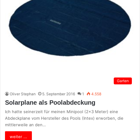
Garten
Oliver Stephan
5. September 2016
1
4.558
Solarplane als Poolabdeckung
Ich hatte seinerzeit für meinen Minipool (2×3 Meter) eine
Abdeckplane vom Hersteller des Pools (Intex) erworben, die
mittlerweile an den…
weiter ...