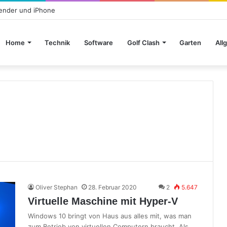
lender und iPhone
Home
Technik
Software
Golf Clash
Garten
All
Oliver Stephan
28. Februar 2020
2
5.647
Virtuelle Maschine mit Hyper-V
Windows 10 bringt von Haus aus alles mit, was man
zum Betrieb von virtuellen Computern braucht. Als