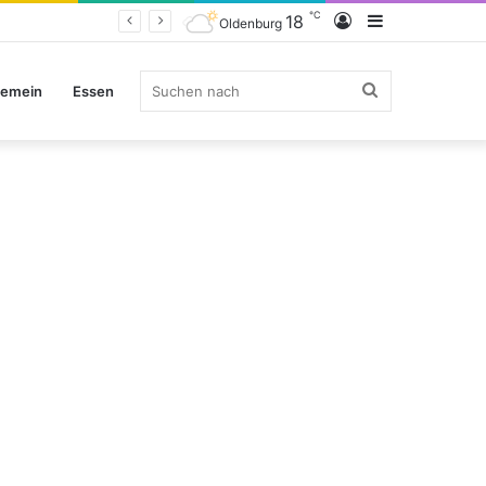
℃
Anmelden
Sidebar
18
Oldenburg
Suchen
gemein
Essen
nach