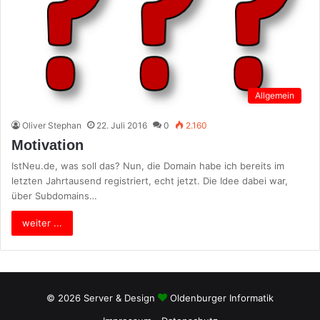
Allgemein
Oliver Stephan
22. Juli 2016
0
2.160
Motivation
IstNeu.de, was soll das? Nun, die Domain habe ich bereits im
letzten Jahrtausend registriert, echt jetzt. Die Idee dabei war,
über Subdomains…
weiter ...
© 2026 Server & Design
Oldenburger Informatik