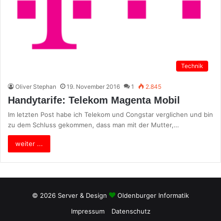
Technik
Oliver Stephan
19. November 2016
1
2.845
Handytarife: Telekom Magenta Mobil
Im letzten Post habe ich Telekom und Congstar verglichen und bin
zu dem Schluss gekommen, dass man mit der Mutter,…
weiter ...
© 2026 Server & Design
Oldenburger Informatik
Impressum
Datenschutz