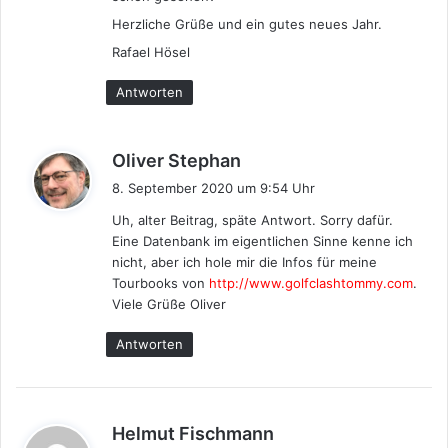
Herzliche Grüße und ein gutes neues Jahr.
Rafael Hösel
Antworten
s
Oliver Stephan
a
8. September 2020 um 9:54 Uhr
g
Uh, alter Beitrag, späte Antwort. Sorry dafür.
t
Eine Datenbank im eigentlichen Sinne kenne ich
:
nicht, aber ich hole mir die Infos für meine
Tourbooks von
http://www.golfclashtommy.com
.
Viele Grüße Oliver
Antworten
s
Helmut Fischmann