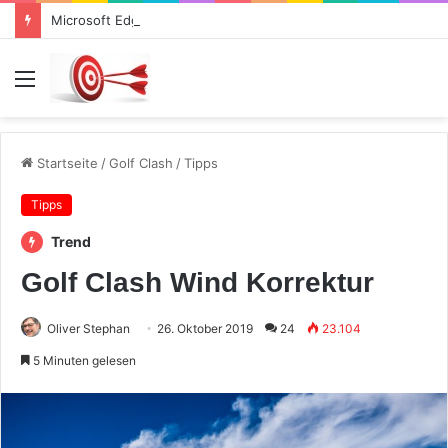
Microsoft Edge öffnet Chrome Tabs
Menü
Startseite
/
Golf Clash
/
Tipps
Tipps
Trend
Golf Clash Wind Korrektur
Oliver Stephan
26. Oktober 2019
24
23.104
5 Minuten gelesen