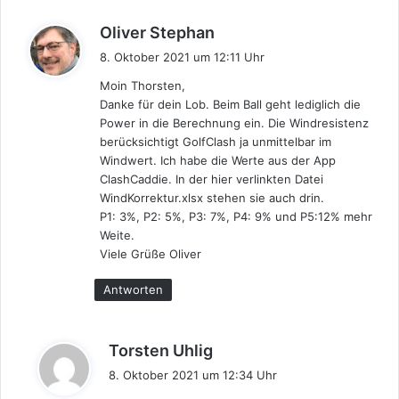
s
Oliver Stephan
a
8. Oktober 2021 um 12:11 Uhr
g
Moin Thorsten,
t
Danke für dein Lob. Beim Ball geht lediglich die
:
Power in die Berechnung ein. Die Windresistenz
berücksichtigt GolfClash ja unmittelbar im
Windwert. Ich habe die Werte aus der App
ClashCaddie. In der hier verlinkten Datei
WindKorrektur.xlsx stehen sie auch drin.
P1: 3%, P2: 5%, P3: 7%, P4: 9% und P5:12% mehr
Weite.
Viele Grüße Oliver
Antworten
s
Torsten Uhlig
a
8. Oktober 2021 um 12:34 Uhr
g