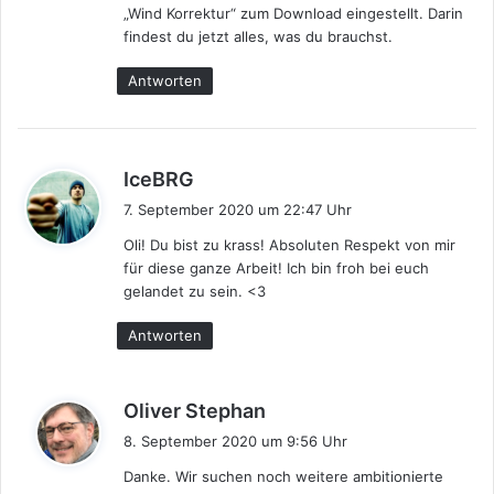
„Wind Korrektur“ zum Download eingestellt. Darin
:
findest du jetzt alles, was du brauchst.
Antworten
s
IceBRG
a
7. September 2020 um 22:47 Uhr
g
Oli! Du bist zu krass! Absoluten Respekt von mir
t
für diese ganze Arbeit! Ich bin froh bei euch
:
gelandet zu sein. <3
Antworten
s
Oliver Stephan
a
8. September 2020 um 9:56 Uhr
g
Danke. Wir suchen noch weitere ambitionierte
t