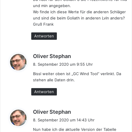
und min angegeben.
Wo finde ich diese Werte für die anderen Schläger
und sind die beim Goliath in anderen Lvln anders?
Gruß Frank
Antworten
s
Oliver Stephan
a
8. September 2020 um 9:55 Uhr
g
Bissl weiter oben ist „GC Wind Tool“ verlinkt. Da
t
stehen alle Daten drin.
:
Antworten
s
Oliver Stephan
a
8. September 2020 um 14:43 Uhr
g
Nun habe ich die aktuelle Version der Tabelle
t