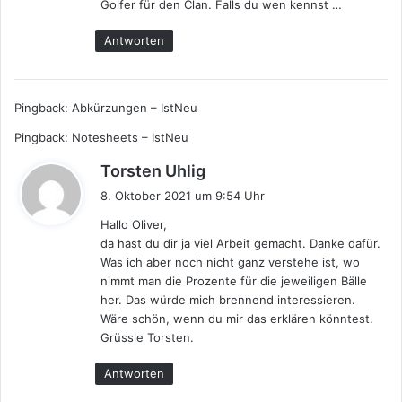
Golfer für den Clan. Falls du wen kennst …
:
Antworten
Pingback:
Abkürzungen – IstNeu
Pingback:
Notesheets – IstNeu
s
Torsten Uhlig
a
8. Oktober 2021 um 9:54 Uhr
g
Hallo Oliver,
t
da hast du dir ja viel Arbeit gemacht. Danke dafür.
:
Was ich aber noch nicht ganz verstehe ist, wo
nimmt man die Prozente für die jeweiligen Bälle
her. Das würde mich brennend interessieren.
Wäre schön, wenn du mir das erklären könntest.
Grüssle Torsten.
Antworten