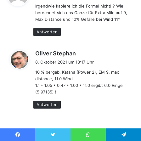
g
Irgendwie kapiere ich die Formel nicht! ? Wie
t
berechnet sich das Ganze für Extra Mile auf 9,
:
Max Distance und 10% Gefälle bei Wind 11?
Antworten
s
Oliver Stephan
a
8. Oktober 2021 um 13:17 Uhr
g
10 % bergab, Katana (Power 2), EM 9, max
t
distance, 11.0 Wind
:
1.1 * 1.05 * 0.47 * 1.00 * 11.0 ergibt 6.0 Ringe
(5.97135) !
Antworten
s
Torsten Uhlig
a
Facebook
Twitter
WhatsApp
Telegram