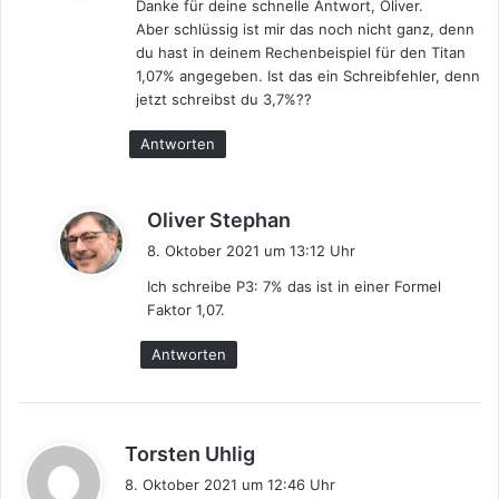
Danke für deine schnelle Antwort, Oliver.
t
Aber schlüssig ist mir das noch nicht ganz, denn
:
du hast in deinem Rechenbeispiel für den Titan
1,07% angegeben. Ist das ein Schreibfehler, denn
jetzt schreibst du 3,7%??
Antworten
s
Oliver Stephan
a
8. Oktober 2021 um 13:12 Uhr
g
Ich schreibe P3: 7% das ist in einer Formel
t
Faktor 1,07.
:
Antworten
s
Torsten Uhlig
a
8. Oktober 2021 um 12:46 Uhr