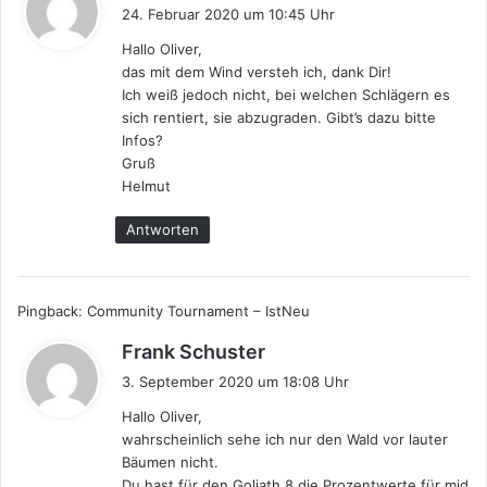
a
24. Februar 2020 um 10:45 Uhr
g
Hallo Oliver,
t
das mit dem Wind versteh ich, dank Dir!
:
Ich weiß jedoch nicht, bei welchen Schlägern es
sich rentiert, sie abzugraden. Gibt’s dazu bitte
Infos?
Gruß
Helmut
Antworten
Pingback:
Community Tournament – IstNeu
s
Frank Schuster
a
3. September 2020 um 18:08 Uhr
g
Hallo Oliver,
t
wahrscheinlich sehe ich nur den Wald vor lauter
:
Bäumen nicht.
Du hast für den Goliath 8 die Prozentwerte für mid