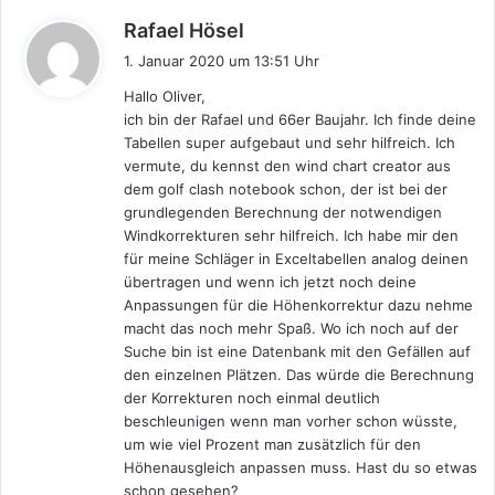
s
Rafael Hösel
a
1. Januar 2020 um 13:51 Uhr
g
Hallo Oliver,
t
ich bin der Rafael und 66er Baujahr. Ich finde deine
:
Tabellen super aufgebaut und sehr hilfreich. Ich
vermute, du kennst den wind chart creator aus
dem golf clash notebook schon, der ist bei der
grundlegenden Berechnung der notwendigen
Windkorrekturen sehr hilfreich. Ich habe mir den
für meine Schläger in Exceltabellen analog deinen
übertragen und wenn ich jetzt noch deine
Anpassungen für die Höhenkorrektur dazu nehme
macht das noch mehr Spaß. Wo ich noch auf der
Suche bin ist eine Datenbank mit den Gefällen auf
den einzelnen Plätzen. Das würde die Berechnung
der Korrekturen noch einmal deutlich
beschleunigen wenn man vorher schon wüsste,
um wie viel Prozent man zusätzlich für den
Höhenausgleich anpassen muss. Hast du so etwas
schon gesehen?